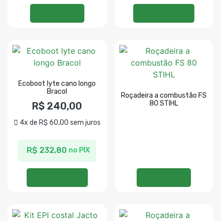
Ler mais
Ver opções
Ecoboot lyte cano longo
Bracol
Roçadeira a combustão FS
80 STIHL
R$
240,00
4x de
R$
60,00
sem juros
R$
232,80
no PIX
Ver opções
Ler mais