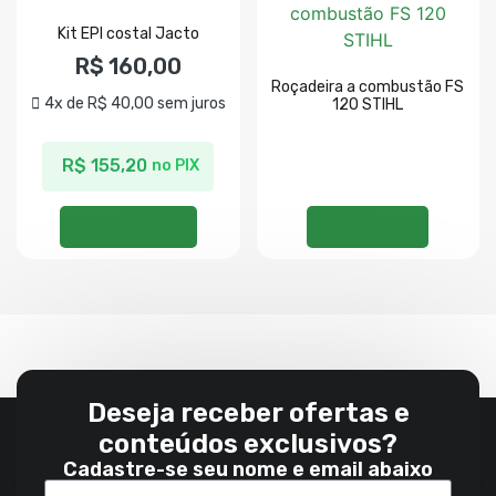
Kit EPI costal Jacto
R$
160,00
Roçadeira a combustão FS
4x de
R$
40,00
sem juros
120 STIHL
R$
155,20
no PIX
Ver opções
Ler mais
Deseja receber ofertas e
conteúdos exclusivos?
Cadastre-se seu nome e email abaixo