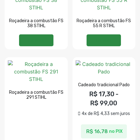
Roçadeira a combustão FS
Roçadeira a combustão FS
38 STIHL
55 R STIHL
Ler mais
Ler mais
Cadeado tradicional Pado
Roçadeira a combustão FS
R$
17,30
-
291 STIHL
R$
99,00
4x de
R$
4,33
sem juros
R$
16,78
no PIX