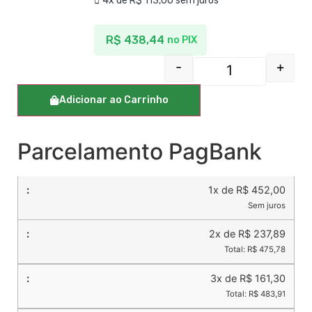
4x de
R$
113,00
sem juros
R$
438,44
no PIX
-
+
Adicionar ao Carrinho
Parcelamento PagBank
1x de R$ 452,00
Sem juros
2x de R$ 237,89
Total: R$ 475,78
3x de R$ 161,30
Total: R$ 483,91