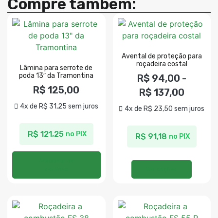
Compre também:
Avental de proteção para
roçadeira costal
Lâmina para serrote de
poda 13″ da Tramontina
R$
94,00
-
R$
125,00
R$
137,00
4x de
R$
31,25
sem juros
4x de
R$
23,50
sem juros
R$
121,25
no PIX
R$
91,18
no PIX
Adicionar ao
carrinho
Ver opções