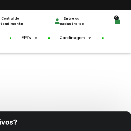
0
Central de
Entre
ou
tendimento
cadastre-se
EPI’s
Jardinagem
ivos?