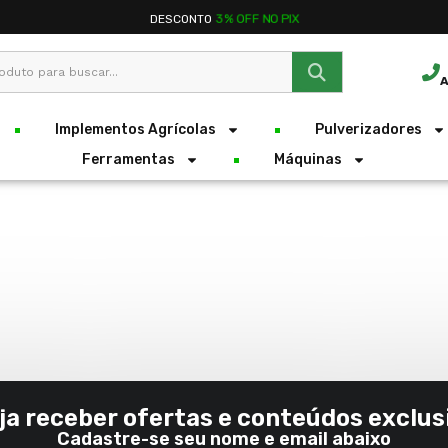
DESCONTO
3% OFF NO PIX
A
Implementos Agrícolas
Pulverizadores
Ferramentas
Máquinas
ja receber ofertas e conteúdos exclus
Cadastre-se seu nome e email abaixo