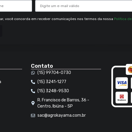
rar, você concorda em receber comunicações nos termos da nossa
Política d
Contato
(15) 99704-0730
a
(15) 3241-1277
(15) 3248-9530
R. Francisco de Barros, 36 -
Centro, Ibiúna - SP
sac@agrokayama.com.br