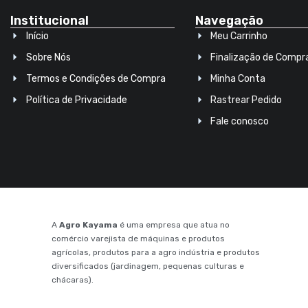
Institucional
Navegação
Início
Meu Carrinho
Sobre Nós
Finalização de Compr
Termos e Condições de Compra
Minha Conta
Política de Privacidade
Rastrear Pedido
Fale conosco
A
Agro Kayama
é uma empresa que atua no
comércio varejista de máquinas e produtos
agrícolas, produtos para a agro indústria e produtos
diversificados (jardinagem, pequenas culturas e
chácaras).