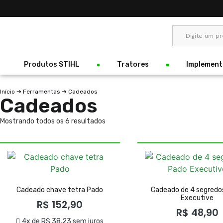
Produtos STIHL
Tratores
Implement
Início
➔
Ferramentas
➔ Cadeados
Cadeados
Mostrando todos os 6 resultados
Cadeado chave tetra Pado
Cadeado de 4 segredo
Executive
R$
152,90
R$
48,90
4x de
R$
38,23
sem juros