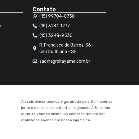
Contato
(15) 99704-0730
a
(15) 3241-1277
(15) 3248-9530
R. Francisco de Barros, 36 -
Centro, Ibiúna - SP
sac@agrokayama.com.br
A assistência técnica é garantida pela Stihl apenas
junto a seus representantes regionais. A Stihl não
autoriza vendas online. As compras devem ser
realizadas apenas em nossa loja física.