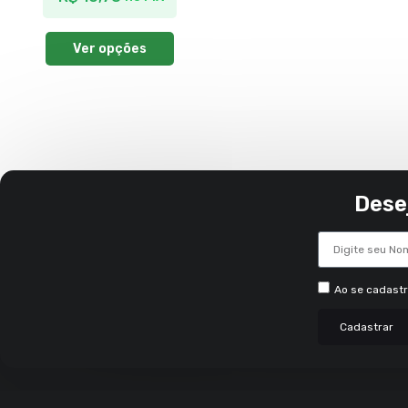
Ver opções
Dese
Ao se cadast
Cadastrar