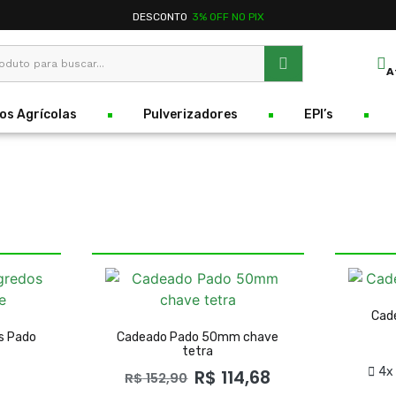
DESCONTO
3% OFF NO PIX
A
os Agrícolas
Pulverizadores
EPI’s
Cad
s Pado
Cadeado Pado 50mm chave
tetra
4x
R$
114,68
R$
152,90