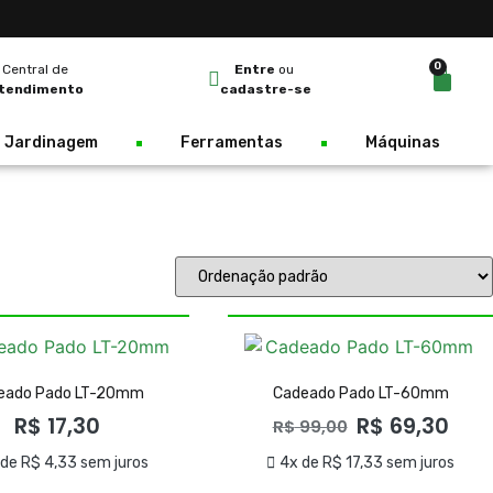
0
Central de
Entre
ou
tendimento
cadastre-se
Jardinagem
Ferramentas
Máquinas
eado Pado LT-20mm
Cadeado Pado LT-60mm
R$
17,30
R$
69,30
R$
99,00
 de
R$
4,33
sem juros
4x de
R$
17,33
sem juros