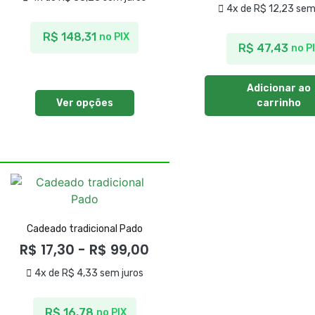
4x de
R$
12,23
sem 
R$
148,31
no PIX
R$
47,43
no P
Adicionar ao
Ver opções
carrinho
Cadeado tradicional Pado
R$
17,30
-
R$
99,00
4x de
R$
4,33
sem juros
R$
16,78
no PIX