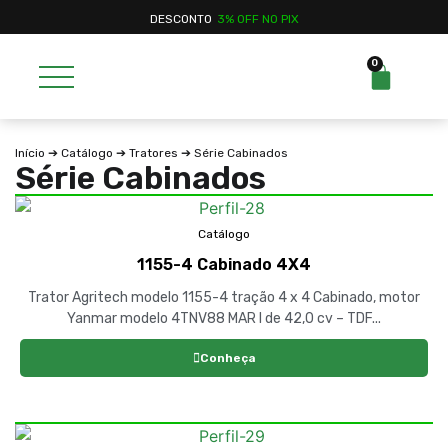
DESCONTO
3% OFF NO PIX
0
Início
➔
Catálogo
➔
Tratores
➔ Série Cabinados
Série Cabinados
Catálogo
1155-4 Cabinado 4X4
Trator Agritech modelo 1155-4 tração 4 x 4 Cabinado, motor
Yanmar modelo 4TNV88 MAR I de 42,0 cv – TDF...
Conheça