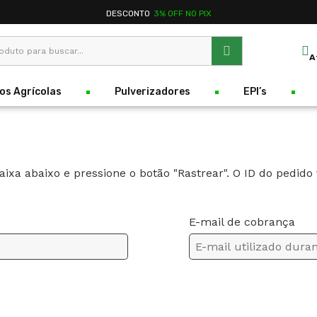
DESCONTO
3% OFF NO PIX
A
os Agrícolas
Pulverizadores
EPI’s
ixa abaixo e pressione o botão "Rastrear". O ID do pedido
E-mail de cobrança