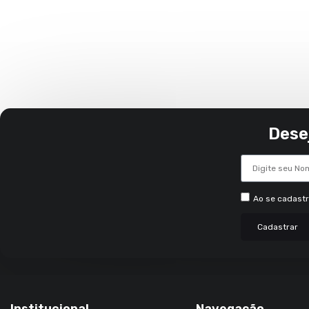
Dese
Ao se cadast
Cadastrar