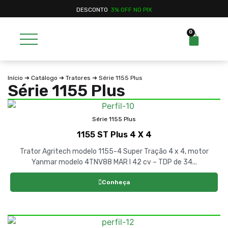
DESCONTO
3% OFF NO PIX
0
Início
➔
Catálogo
➔
Tratores
➔ Série 1155 Plus
Série 1155 Plus
Série 1155 Plus
1155 ST Plus 4 X 4
Trator Agritech modelo 1155-4 Super Tração 4 x 4, motor
Yanmar modelo 4TNV88 MAR I 42 cv – TDP de 34...
Conheça