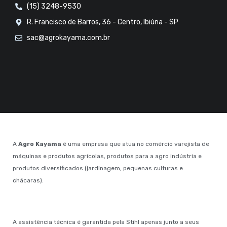
(15) 3248-9530
R. Francisco de Barros, 36 - Centro, Ibiúna - SP
sac@agrokayama.com.br
A
Agro Kayama
é uma empresa que atua no comércio varejista de
máquinas e produtos agrícolas, produtos para a agro indústria e
produtos diversificados (jardinagem, pequenas culturas e
chácaras).
A assistência técnica é garantida pela Stihl apenas junto a seus