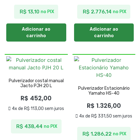
R$
13,10
R$
2.776,14
no PIX
no PIX
Adicionar ao
Adicionar ao
carrinho
carrinho
Pulverizador costal manual
Jacto PJH 20 L
Pulverizador Estacionário
Yamaho HS-40
R$
452,00
R$
1.326,00
4x de
R$
113,00
sem juros
4x de
R$
331,50
sem juros
R$
438,44
no PIX
R$
1.286,22
no PIX