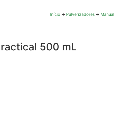
Início
➔
Pulverizadores
➔
Manua
ractical 500 mL