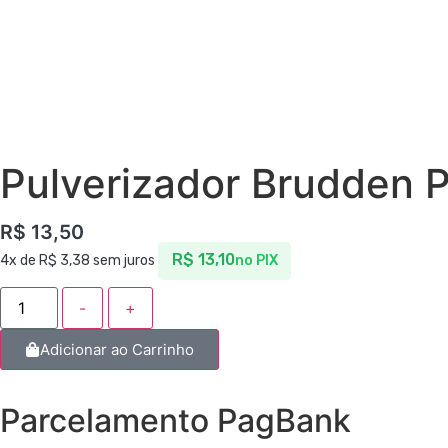
Pulverizador Brudden P
R$
13,50
R$
13,10
4x de
R$
3,38
sem juros
no PIX
-
+
Adicionar ao Carrinho
Parcelamento PagBank