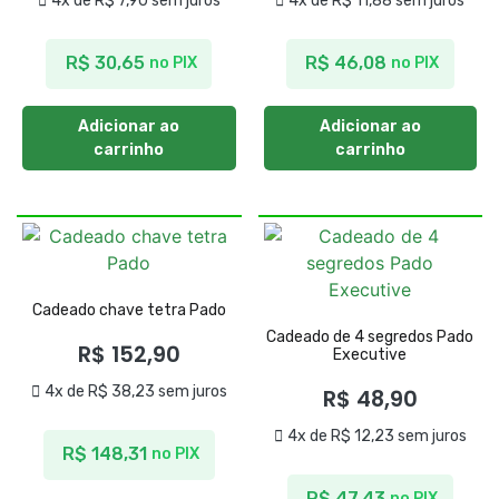
4x de
R$
7,90
sem juros
4x de
R$
11,88
sem juros
R$
30,65
R$
46,08
no PIX
no PIX
Adicionar ao
Adicionar ao
carrinho
carrinho
Cadeado chave tetra Pado
Cadeado de 4 segredos Pado
R$
152,90
Executive
4x de
R$
38,23
sem juros
R$
48,90
4x de
R$
12,23
sem juros
R$
148,31
no PIX
R$
47,43
no PIX