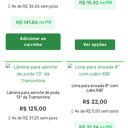
R$
15,42
no PIX
4x de
R$
36,56
sem juros
R$
141,86
no PIX
Adicionar ao
carrinho
Ver opções
Lima para enxada 8″ com
cabo K&F
Lâmina para serrote de poda
13″ da Tramontina
R$
22,00
R$
125,00
4x de
R$
5,50
sem juros
4x de
R$
31,25
sem juros
R$
21,34
no PIX