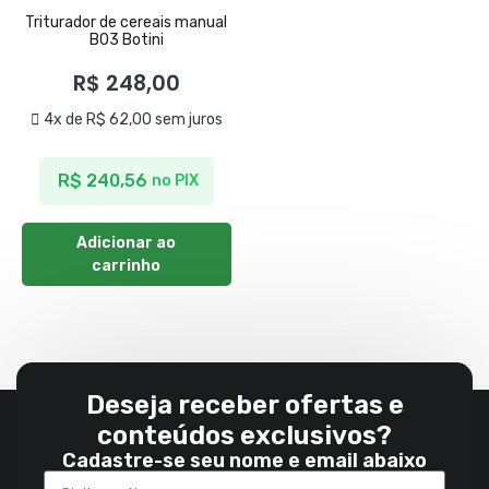
Triturador de cereais manual
B03 Botini
R$
248,00
4x de
R$
62,00
sem juros
R$
240,56
no PIX
Adicionar ao
carrinho
Deseja receber ofertas e
conteúdos exclusivos?
Cadastre-se seu nome e email abaixo