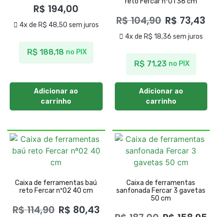
reto Fercar nº01 36 cm
R$
194,00
R$
104,90
R$
73,43
4x de
R$
48,50
sem juros
4x de
R$
18,36
sem juros
R$
188,18
no PIX
R$
71,23
no PIX
Adicionar ao
Adicionar ao
carrinho
carrinho
Caixa de ferramentas baú
Caixa de ferramentas
reto Fercar nº02 40 cm
sanfonada Fercar 3 gavetas
50 cm
R$
114,90
R$
80,43