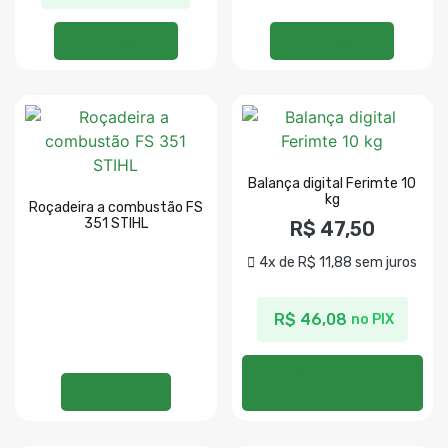
Ver opções
Ver opções
Balança digital Ferimte 10
kg
Roçadeira a combustão FS
351 STIHL
R$
47,50
4x de
R$
11,88
sem juros
R$
46,08
no PIX
Adicionar ao
Ler mais
carrinho