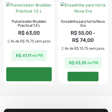
Pulverizador Brudden
Enxadinha para horta Nova
Practical 1,5 L
Era
R$
63,00
R$
55,00
-
R$
74,00
4x de
R$
15,75
sem juros
4x de
R$
13,75
sem juros
R$
61,11
no PIX
R$
53,35
no PIX
Adicionar ao
carrinho
Ver opções