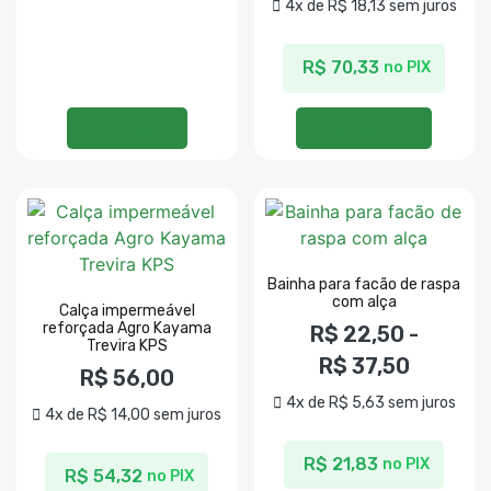
4x de
R$
18,13
sem juros
R$
70,33
no PIX
Ler mais
Ver opções
Bainha para facão de raspa
com alça
Calça impermeável
reforçada Agro Kayama
R$
22,50
-
Trevira KPS
R$
37,50
R$
56,00
4x de
R$
5,63
sem juros
4x de
R$
14,00
sem juros
R$
21,83
no PIX
R$
54,32
no PIX