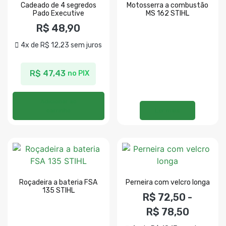
Cadeado de 4 segredos
Motosserra a combustão
Pado Executive
MS 162 STIHL
R$
48,90
4x de
R$
12,23
sem juros
R$
47,43
no PIX
Adicionar ao
carrinho
Ler mais
Roçadeira a bateria FSA
Perneira com velcro longa
135 STIHL
R$
72,50
-
R$
78,50