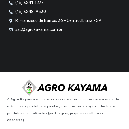
(15) 3241-1277
(15) 3248-9530
R. Francisco de Barros, 36 - Centro, Ibiúna - SP
sac@agrokayama.com.br
A
Agro Kayama
é uma empresa que atua no comércio varejista de
máquinas e produtos agrícolas, produtos para a agro indústria e
produtos diversificados (jardinagem, pequenas culturas e
chácaras).