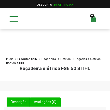
DESCONTO
3% OFF NO PIX
0
Início
➔
Produtos Stihl
➔
Roçadeira
➔
Elétrica
➔ Roçadeira elétrica
FSE 60 STIHL
Roçadeira elétrica FSE 60 STIHL
Descrição
Avaliações (0)