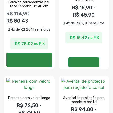
Tramontina
Caixa de ferramentas baú
reto Fercar nº02 40 cm
R$
15,90
-
R$
114,90
R$
45,90
R$
80,43
4x de
R$
3,98
sem juros
4x de
R$
20,11
sem juros
R$
15,42
no PIX
R$
78,02
no PIX
Adicionar ao
carrinho
Ver opções
Perneira com velcro longa
Avental de proteção para
roçadeira costal
R$
72,50
-
R$
94,00
-
R$
78,50