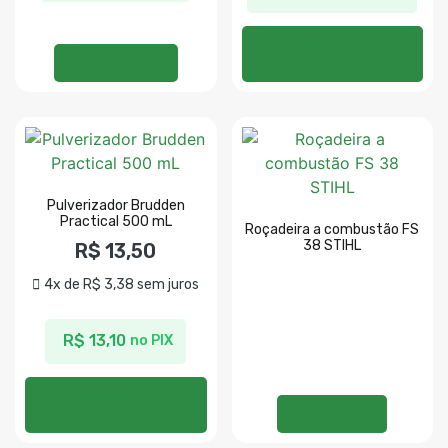
Adicionar ao
Ver opções
carrinho
Pulverizador Brudden
Practical 500 mL
Roçadeira a combustão FS
38 STIHL
R$
13,50
4x de
R$
3,38
sem juros
R$
13,10
no PIX
Adicionar ao
carrinho
Ler mais