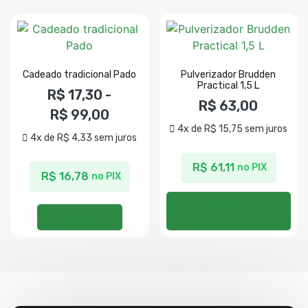
Cadeado tradicional Pado
Pulverizador Brudden
Practical 1,5 L
R$
17,30
-
R$
63,00
R$
99,00
4x de
R$
15,75
sem juros
4x de
R$
4,33
sem juros
R$
61,11
no PIX
R$
16,78
no PIX
Adicionar ao
Ver opções
carrinho