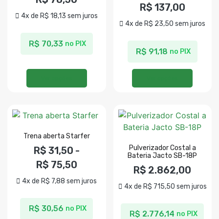
R$
137,00
4x de
R$
18,13
sem juros
4x de
R$
23,50
sem juros
R$
70,33
no PIX
R$
91,18
no PIX
Ver opções
Ver opções
Trena aberta Starfer
Pulverizador Costal a
R$
31,50
-
Bateria Jacto SB-18P
R$
75,50
R$
2.862,00
4x de
R$
7,88
sem juros
4x de
R$
715,50
sem juros
R$
30,56
no PIX
R$
2.776,14
no PIX