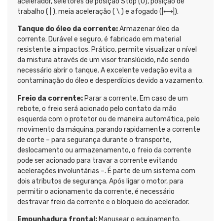
acelerador, seletores de posição Stop (O), posição de
trabalho ( | ), meia aceleração ( \ ) e afogado (|⟷|).
Tanque do óleo da corrente:
Armazenar óleo da
corrente. Durável e seguro, é fabricado em material
resistente a impactos. Prático, permite visualizar o nível
da mistura através de um visor translúcido, não sendo
necessário abrir o tanque. A excelente vedação evita a
contaminação do óleo e desperdícios devido a vazamento.
Freio da corrente:
Parar a corrente. Em caso de um
rebote, o freio será acionado pelo contato da mão
esquerda com o protetor ou de maneira automática, pelo
movimento da máquina, parando rapidamente a corrente
de corte – para segurança durante o transporte,
deslocamento ou armazenamento, o freio da corrente
pode ser acionado para travar a corrente evitando
acelerações involuntárias –. É parte de um sistema com
dois atributos de segurança. Após ligar o motor, para
permitir o acionamento da corrente, é necessário
destravar freio da corrente e o bloqueio do acelerador.
Empunhadura frontal:
Manusear o equipamento.