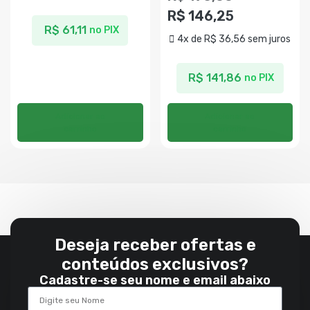
R$
146,25
R$
61,11
no PIX
4x de
R$
36,56
sem juros
R$
141,86
no PIX
Adicionar ao
Adicionar ao
carrinho
carrinho
Deseja receber ofertas e
conteúdos exclusivos?
Cadastre-se seu nome e email abaixo