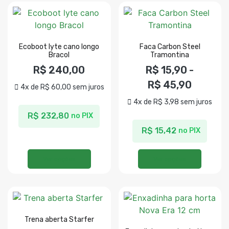
Ecoboot lyte cano longo
Faca Carbon Steel
Bracol
Tramontina
R$
240,00
R$
15,90
-
R$
45,90
4x de
R$
60,00
sem juros
4x de
R$
3,98
sem juros
R$
232,80
no PIX
R$
15,42
no PIX
Ver opções
Ver opções
Trena aberta Starfer