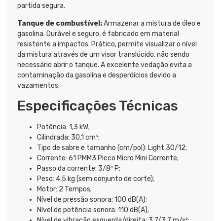
partida segura.
Tanque de combustível:
Armazenar a mistura de óleo e
gasolina. Durável e seguro, é fabricado em material
resistente a impactos. Prático, permite visualizar o nível
da mistura através de um visor translúcido, não sendo
necessário abrir o tanque. A excelente vedação evita a
contaminação da gasolina e desperdícios devido a
vazamentos.
Especificações Técnicas
Potência: 1,3 kW;
Cilindrada: 30,1 cm³;
Tipo de sabre e tamanho (cm/pol): Light 30/12;
Corrente: 61 PMM3 Picco Micro Mini Corrente;
Passo da corrente: 3/8″ P;
Peso: 4,5 kg (sem conjunto de corte);
Motor: 2 Tempos;
Nível de pressão sonora: 100 dB(A);
Nível de potência sonora: 110 dB(A);
Nível de vibração esquerda/direita: 3,7/3,7 m/s²;