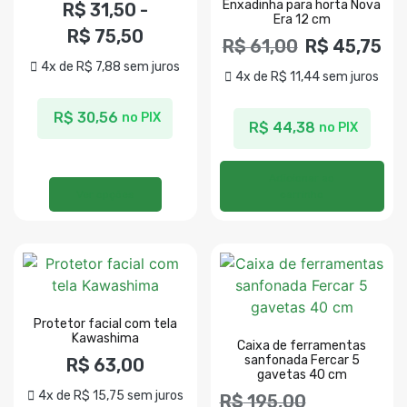
Enxadinha para horta Nova
R$
31,50
-
Era 12 cm
R$
75,50
R$
61,00
R$
45,75
4x de
R$
7,88
sem juros
4x de
R$
11,44
sem juros
R$
30,56
no PIX
R$
44,38
no PIX
Adicionar ao
Ver opções
carrinho
Protetor facial com tela
Kawashima
Caixa de ferramentas
sanfonada Fercar 5
R$
63,00
gavetas 40 cm
4x de
R$
15,75
sem juros
R$
195,00