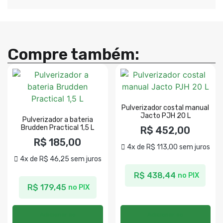
Compre também:
Pulverizador costal manual
Jacto PJH 20 L
Pulverizador a bateria
Brudden Practical 1,5 L
R$
452,00
R$
185,00
4x de
R$
113,00
sem juros
4x de
R$
46,25
sem juros
R$
438,44
no PIX
R$
179,45
no PIX
Adicionar ao
Adicionar ao