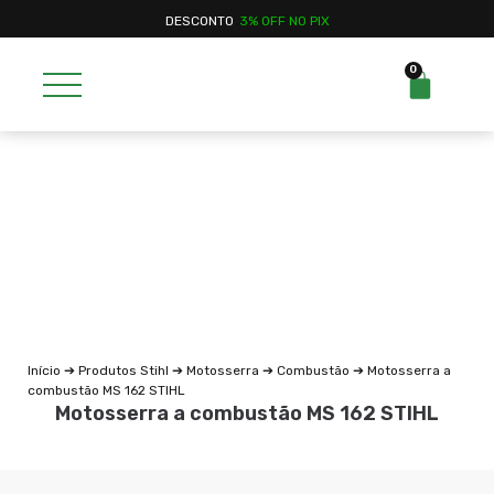
DESCONTO
3% OFF NO PIX
0
Início
➔
Produtos Stihl
➔
Motosserra
➔
Combustão
➔ Motosserra a
combustão MS 162 STIHL
Motosserra a combustão MS 162 STIHL