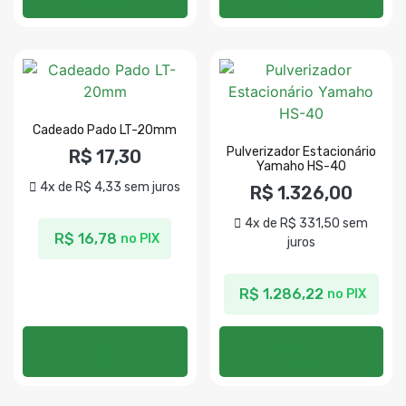
carrinho
carrinho
Cadeado Pado LT-20mm
Pulverizador Estacionário
R$
17,30
Yamaho HS-40
4x de
R$
4,33
sem juros
R$
1.326,00
4x de
R$
331,50
sem
R$
16,78
no PIX
juros
R$
1.286,22
no PIX
Adicionar ao
Adicionar ao
carrinho
carrinho