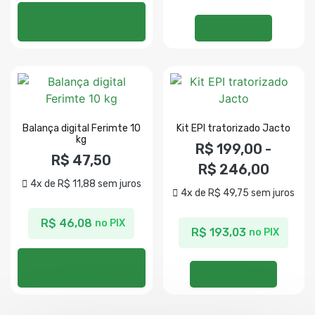
Adicionar ao
carrinho
Ler mais
Balança digital Ferimte 10
Kit EPI tratorizado Jacto
kg
R$
199,00
-
R$
47,50
R$
246,00
4x de
R$
11,88
sem juros
4x de
R$
49,75
sem juros
R$
46,08
no PIX
R$
193,03
no PIX
Adicionar ao
carrinho
Ver opções