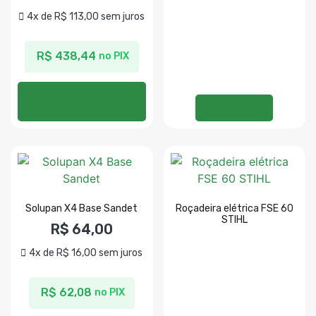
4x de
R$
113,00
sem juros
R$
438,44
no PIX
Adicionar ao
carrinho
Ler mais
Solupan X4 Base Sandet
Roçadeira elétrica FSE 60
STIHL
R$
64,00
4x de
R$
16,00
sem juros
R$
62,08
no PIX