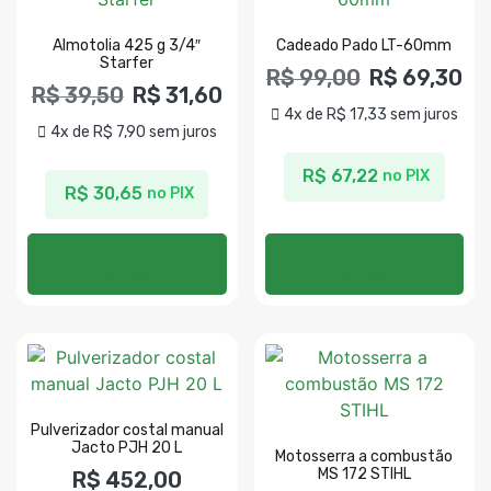
Almotolia 425 g 3/4″
Cadeado Pado LT-60mm
Starfer
R$
99,00
R$
69,30
R$
39,50
R$
31,60
4x de
R$
17,33
sem juros
4x de
R$
7,90
sem juros
R$
67,22
no PIX
R$
30,65
no PIX
Adicionar ao
Adicionar ao
carrinho
carrinho
Pulverizador costal manual
Jacto PJH 20 L
Motosserra a combustão
MS 172 STIHL
R$
452,00