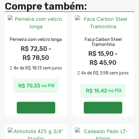
Compre também:
Perneira com velcro longa
Faca Carbon Steel
Tramontina
R$
72,50
-
R$
15,90
-
R$
78,50
R$
45,90
4x de
R$
18,13
sem juros
4x de
R$
3,98
sem juros
R$
70,33
no PIX
R$
15,42
no PIX
Ver opções
Ver opções