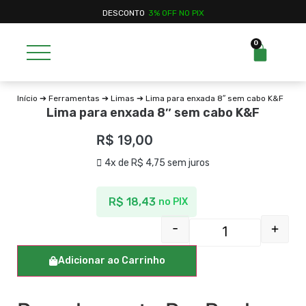
DESCONTO
3% OFF NO PIX
0
Início
➔
Ferramentas
➔
Limas
➔ Lima para enxada 8″ sem cabo K&F
Lima para enxada 8″ sem cabo K&F
R$
19,00
4x de
R$
4,75
sem juros
R$
18,43
no PIX
-
+
Adicionar ao Carrinho