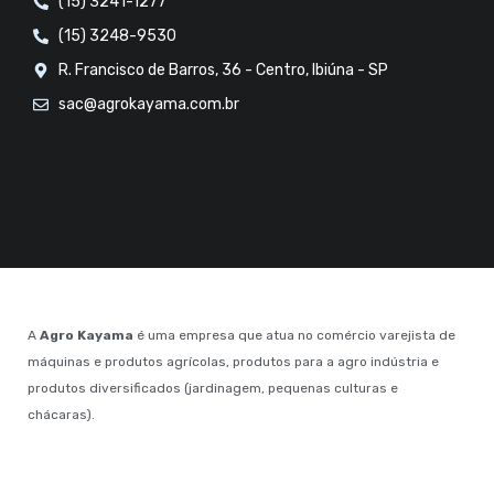
(15) 3241-1277
(15) 3248-9530
R. Francisco de Barros, 36 - Centro, Ibiúna - SP
sac@agrokayama.com.br
A
Agro Kayama
é uma empresa que atua no comércio varejista de
máquinas e produtos agrícolas, produtos para a agro indústria e
produtos diversificados (jardinagem, pequenas culturas e
chácaras).