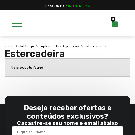
DESCONTO
3% OFF NO PIX
0
Início
➔
Catálogo
➔
Implementos Agrícolas
➔ Estercadeira
Estercadeira
No products found
Deseja receber ofertas e
conteúdos exclusivos?
Cadastre-se seu nome e email abaixo