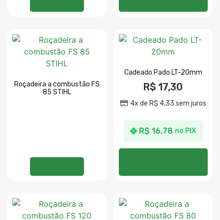
Ler mais
carrinho
Cadeado Pado LT-20mm
Roçadeira a combustão FS
R$
17,30
85 STIHL
4x de
R$
4,33
sem juros
R$
16,78
no PIX
Adicionar ao
Ler mais
carrinho