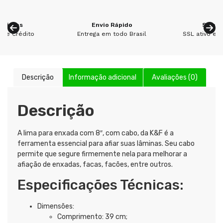
m juros
Envio Rápido
Site S
 de Crédito
Entrega em todo Brasil
SSL ativo em 
Descrição
Informação adicional
Avaliações (0)
Descrição
A lima para enxada com 8″, com cabo, da K&F é a
ferramenta essencial para afiar suas lâminas. Seu cabo
permite que segure firmemente nela para melhorar a
afiação de enxadas, facas, facões, entre outros.
Especificações Técnicas:
Dimensões:
Comprimento: 39 cm;