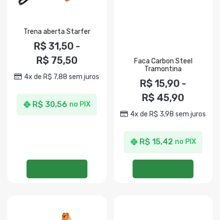
Trena aberta Starfer
R$
31,50
-
R$
75,50
Faca Carbon Steel
Tramontina
4x de
R$
7,88
sem juros
R$
15,90
-
R$
45,90
R$
30,56
no PIX
4x de
R$
3,98
sem juros
R$
15,42
no PIX
Ver opções
Ver opções