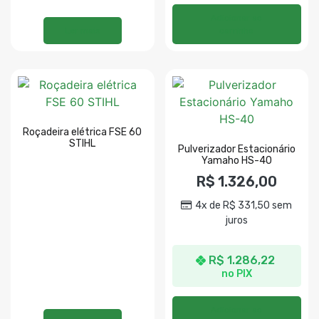
Adicionar ao
Ler mais
carrinho
Roçadeira elétrica FSE 60
STIHL
Pulverizador Estacionário
Yamaho HS-40
R$
1.326,00
4x de
R$
331,50
sem
juros
R$
1.286,22
no PIX
Adicionar ao