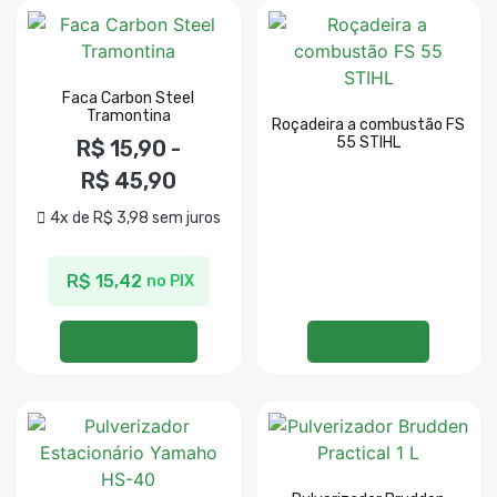
Faca Carbon Steel
Tramontina
Roçadeira a combustão FS
55 STIHL
R$
15,90
-
R$
45,90
4x de
R$
3,98
sem juros
R$
15,42
no PIX
Ver opções
Ler mais