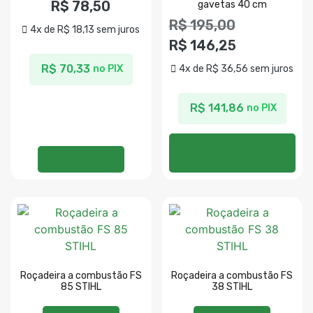
R$
78,50
gavetas 40 cm
R$
195,00
4x de
R$
18,13
sem juros
R$
146,25
R$
70,33
4x de
R$
36,56
sem juros
no PIX
R$
141,86
no PIX
Adicionar ao
Ver opções
carrinho
Roçadeira a combustão FS
Roçadeira a combustão FS
85 STIHL
38 STIHL