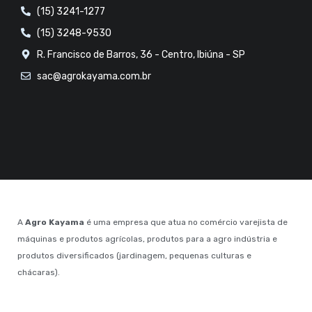
(15) 3241-1277
(15) 3248-9530
R. Francisco de Barros, 36 - Centro, Ibiúna - SP
sac@agrokayama.com.br
A
Agro Kayama
é uma empresa que atua no comércio varejista de
máquinas e produtos agrícolas, produtos para a agro indústria e
produtos diversificados (jardinagem, pequenas culturas e
chácaras).