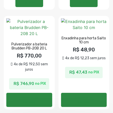
Ler mais
Ler mais
Enxadinha para horta Saito
10 cm
Pulverizador a bateria
Brudden PB-20B 20 L
R$
48,90
R$
770,00
4x de
R$
12,23
sem juros
4x de
R$
192,50
sem
juros
R$
47,43
no PIX
R$
746,90
no PIX
Adicionar ao
Adicionar ao
carrinho
carrinho