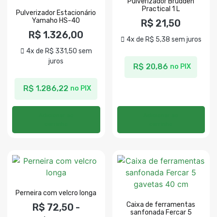
Pulverizador Brudden
Practical 1 L
Pulverizador Estacionário
Yamaho HS-40
R$
21,50
R$
1.326,00
4x de
R$
5,38
sem juros
4x de
R$
331,50
sem
juros
R$
20,86
no PIX
R$
1.286,22
no PIX
Adicionar ao
Adicionar ao
carrinho
carrinho
Perneira com velcro longa
Caixa de ferramentas
R$
72,50
-
sanfonada Fercar 5