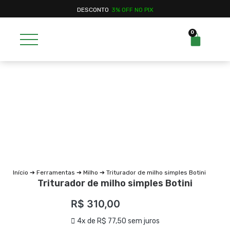
DESCONTO
3% OFF NO PIX
0
Início
➔
Ferramentas
➔
Milho
➔ Triturador de milho simples Botini
Triturador de milho simples Botini
R$
310,00
4x de
R$
77,50
sem juros