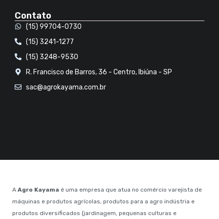
Contato
(15) 99704-0730
(15) 3241-1277
(15) 3248-9530
R. Francisco de Barros, 36 - Centro, Ibiúna - SP
sac@agrokayama.com.br
A
Agro Kayama
é uma empresa que atua no comércio varejista de
máquinas e produtos agrícolas, produtos para a agro indústria e
produtos diversificados (jardinagem, pequenas culturas e