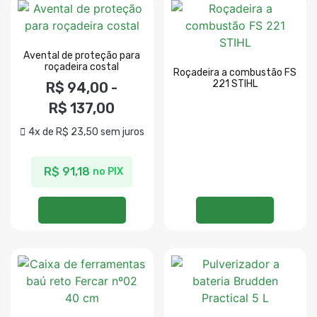
Avental de proteção para
roçadeira costal
Roçadeira a combustão FS
221 STIHL
R$
94,00
-
R$
137,00
4x de
R$
23,50
sem juros
R$
91,18
no PIX
Ver opções
Ler mais