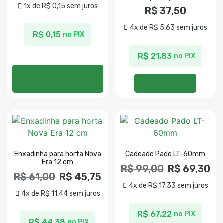
1x de
R$
0,15
sem juros
R$
37,50
4x de
R$
5,63
sem juros
R$
0,15
no PIX
R$
21,83
no PIX
Adicionar ao
carrinho
Ver opções
Enxadinha para horta Nova
Cadeado Pado LT-60mm
Era 12 cm
R$
99,00
R$
69,30
R$
61,00
R$
45,75
4x de
R$
17,33
sem juros
4x de
R$
11,44
sem juros
R$
67,22
no PIX
R$
44,38
no PIX