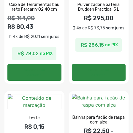
Caixa de ferramentas baú
Pulverizador a bateria
reto Fercar nº02 40 cm
Brudden Practical 5 L
R$
114,90
R$
295,00
R$
80,43
4x de
R$
73,75
sem juros
4x de
R$
20,11
sem juros
R$
286,15
no PIX
R$
78,02
no PIX
Adicionar ao
Adicionar ao
carrinho
carrinho
Bainha para facão de raspa
teste
com alça
R$
0,15
R$
22,50
-