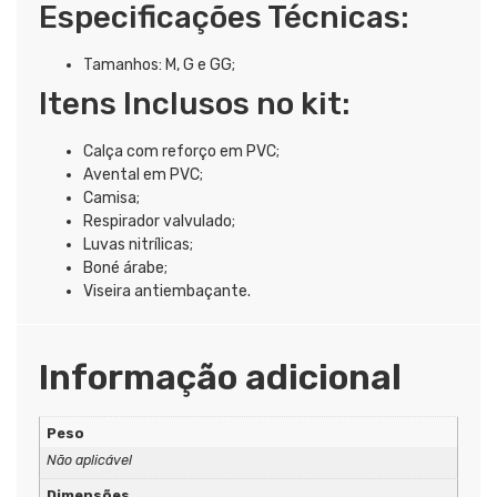
Especificações Técnicas:
Tamanhos: M, G e GG;
Itens Inclusos no kit:
Calça com reforço em PVC;
Avental em PVC;
Camisa;
Respirador valvulado;
Luvas nitrílicas;
Boné árabe;
Viseira antiembaçante.
Informação adicional
Peso
Não aplicável
Dimensões