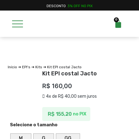
DESCONTO
3% OFF NO PIX
0
Início
➔
EPI's
➔
Kits
➔ Kit EPI costal Jacto
Kit EPI costal Jacto
R$
160,00
4x de
R$
40,00
sem juros
R$
155,20
no PIX
Selecione o tamanho
M
G
GG