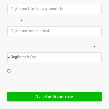
E-mail
Qual sua cidade?
Atendemos
exclusivamente
as cidades listadas abaixo:
Aceito que os dados informados acima serão usados
unicamente e exclusivamente para atender minha
solicitação de orçamento do produto acima
Solicitar Orçamento