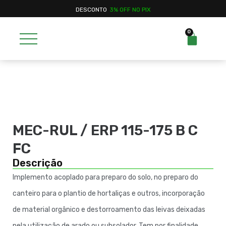
DESCONTO
3% OFF NO PIX
0
MEC-RUL / ERP 115-175 B C
FC
Descrição
Implemento acoplado para preparo do solo, no preparo do
canteiro para o plantio de hortaliças e outros, incorporação
de material orgânico e destorroamento das leivas deixadas
pela utilização de arado ou subsolador. Tem por finalidade