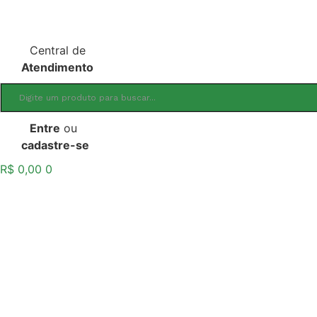
Ir
para
o
Central de
conteúdo
Atendimento
Entre
ou
cadastre-se
R$
0,00
0