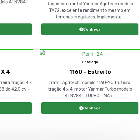
odelo 4TNV84T
Roçadeira frontal Yanmar Agritech modelo
TA72, excelente rendimento mesmo em
terrenos irregulares. Implemento...
Conheça
Catálogo
 X 4
1160 – Estreito
reira tração 4 x
Trator Agritech modelo 1160-YC fruteiro,
8 de 42,0 cv –
tração 4 x 4, motor Yanmar Turbo modelo
4TNV84T TURBO – MAR...
Conheça