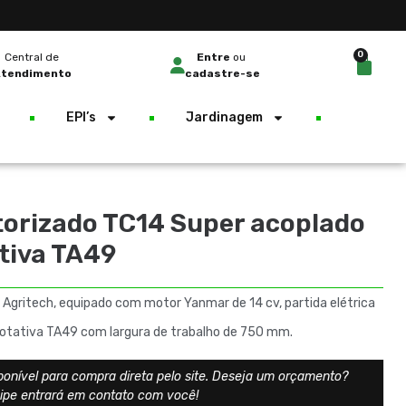
0
Central de
Entre
ou
tendimento
cadastre-se
EPI’s
Jardinagem
torizado TC14 Super acoplado
tiva TA49
Agritech, equipado com motor Yanmar de 14 cv, partida elétrica
Rotativa TA49 com largura de trabalho de 750 mm.
ponível para compra direta pelo site. Deseja um orçamento?
uipe entrará em contato com você!