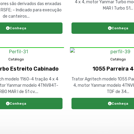
4 x 4, motor Yanmar Turbo m
ores são derivados das enxadas
MAR I Turbo 51...
e RSFE; – Indicado para execução
de canteiros...
Conheça
Conheça
Catálogo
Catálogo
rbo Estreito Cabinado
1055 Parreira 4
ch modelo 1160-4 tração 4 x 4
Trator Agritech modelo 1055 Par
otor Yanmar modelo 4TNV84T-
4, motor Yanmar modelo 4TNV8
BO MAR I de 51 cv....
TDF de 34...
Conheça
Conheça