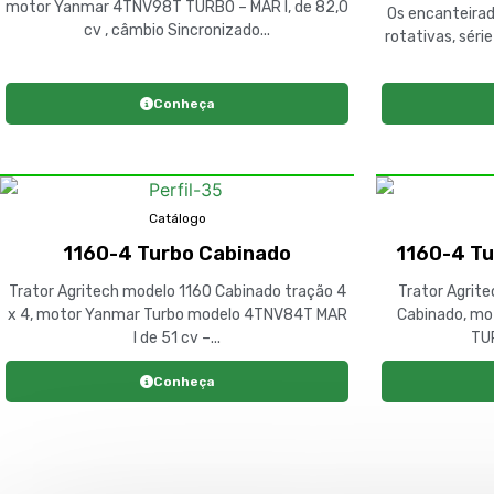
motor Yanmar 4TNV98T TURBO – MAR I, de 82,0
Os encanteirad
cv , câmbio Sincronizado...
rotativas, séri
Conheça
Catálogo
1160-4 Turbo Cabinado
1160-4 Tu
Trator Agritech modelo 1160 Cabinado tração 4
Trator Agrite
x 4, motor Yanmar Turbo modelo 4TNV84T MAR
Cabinado, m
I de 51 cv –...
TUR
Conheça