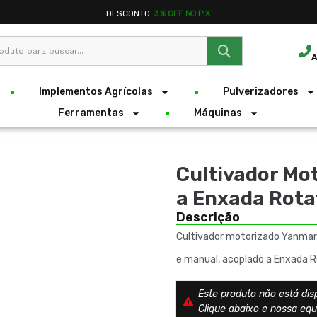
DESCONTO
3% OFF NO PIX
A
Implementos Agrícolas
Pulverizadores
Ferramentas
Máquinas
Cultivador Mo
a Enxada Rota
Descrição
Cultivador motorizado Yanmar 
e manual, acoplado a Enxada 
Este produto não está dis
Clique abaixo e nossa eq