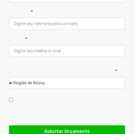
Telefone
E-mail
Qual sua cidade?
Atendemos
exclusivamente
as cidades listadas abaixo:
Aceito que os dados informados acima serão usados
unicamente e exclusivamente para atender minha
solicitação de orçamento do produto acima
Solicitar Orçamento