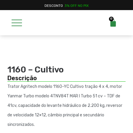
DESCONTO
3% OFF NO PIX
0
1160 – Cultivo
Descrição
Trator Agritech modelo 1160-YC Cultivo tração 4 x 4, motor
Yanmar Turbo modelo 4TNV84T MAR I Turbo 51 cv – TDF de
41cv, capacidade do levante hidráulico de 2.200 kg, reversor
de velocidade 12×12, câmbio principal e secundário
sincronizados.