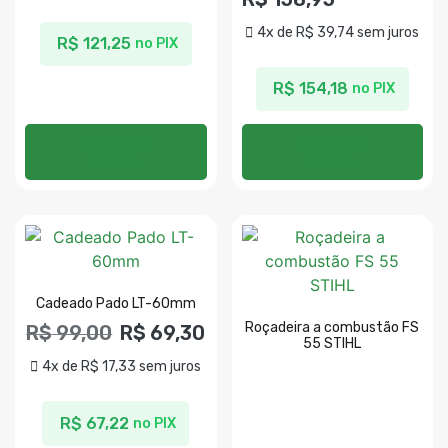
4x de
R$
39,74
sem juros
R$
121,25
no PIX
R$
154,18
no PIX
Adicionar ao
Adicionar ao
carrinho
carrinho
Cadeado Pado LT-60mm
Roçadeira a combustão FS
R$
99,00
R$
69,30
55 STIHL
4x de
R$
17,33
sem juros
R$
67,22
no PIX