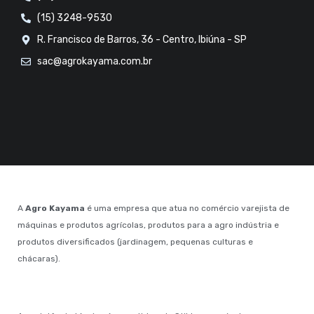
(15) 3248-9530
R. Francisco de Barros, 36 - Centro, Ibiúna - SP
sac@agrokayama.com.br
A
Agro Kayama
é uma empresa que atua no comércio varejista de
máquinas e produtos agrícolas, produtos para a agro indústria e
produtos diversificados (jardinagem, pequenas culturas e
chácaras).