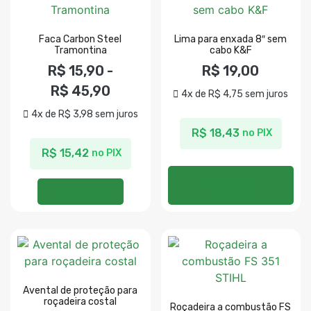
Faca Carbon Steel
Lima para enxada 8″ sem
Tramontina
cabo K&F
R$
15,90
-
R$
19,00
R$
45,90
4x de
R$
4,75
sem juros
4x de
R$
3,98
sem juros
R$
18,43
no PIX
R$
15,42
no PIX
Adicionar ao
Ver opções
carrinho
Avental de proteção para
roçadeira costal
Roçadeira a combustão FS