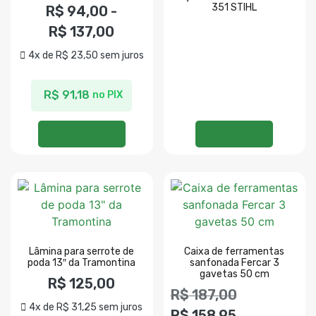
351 STIHL
R$
94,00
-
R$
137,00
4x de
R$
23,50
sem juros
R$
91,18
no PIX
Ver opções
Ler mais
Lâmina para serrote de
Caixa de ferramentas
poda 13″ da Tramontina
sanfonada Fercar 3
gavetas 50 cm
R$
125,00
R$
187,00
4x de
R$
31,25
sem juros
R$
158,95