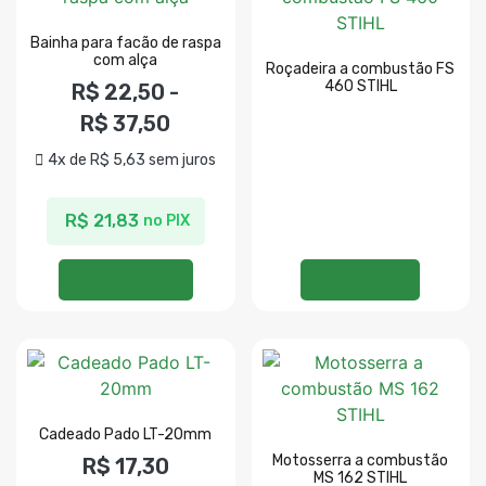
Bainha para facão de raspa
com alça
Roçadeira a combustão FS
460 STIHL
R$
22,50
-
R$
37,50
4x de
R$
5,63
sem juros
R$
21,83
no PIX
Ver opções
Ler mais
Cadeado Pado LT-20mm
Motosserra a combustão
R$
17,30
MS 162 STIHL