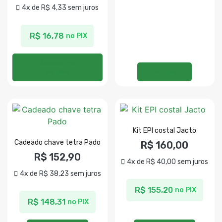
4x de
R$
4,33
sem juros
R$
16,78
no PIX
Adicionar ao
carrinho
Ler mais
Kit EPI costal Jacto
Cadeado chave tetra Pado
R$
160,00
R$
152,90
4x de
R$
40,00
sem juros
4x de
R$
38,23
sem juros
R$
155,20
no PIX
R$
148,31
no PIX