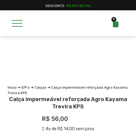
DESCONTO
3% OFF NO PIX
0
Início
➔
EPI's
➔
Calças
➔ Calça impermeável reforçada Agro Kayama
Trevira KPS
Calça impermeável reforçada Agro Kayama
Trevira KPS
R$
56,00
4x de
R$
14,00
sem juros