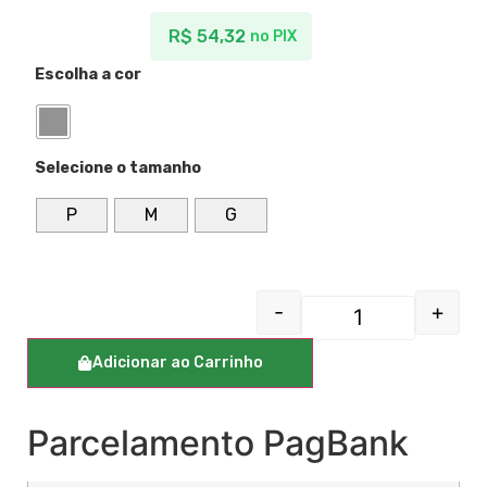
R$
54,32
no PIX
Escolha a cor
Selecione o tamanho
P
M
G
-
+
Adicionar ao Carrinho
Parcelamento PagBank