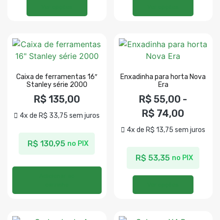
Ver opções
Ver opções
Caixa de ferramentas 16″
Enxadinha para horta Nova
Stanley série 2000
Era
R$
135,00
R$
55,00
-
R$
74,00
4x de
R$
33,75
sem juros
4x de
R$
13,75
sem juros
R$
130,95
no PIX
R$
53,35
no PIX
Adicionar ao
carrinho
Ver opções