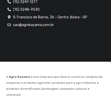
(15) 3241-1277
(15) 3248-9530
R. Francisco de Barros, 36 - Centro, Ibiúna - SP
sac@agrokayama.com.br
A
Agro Kayama
é uma empresa que atua no comércio varejista de
máquinas e produtos agrícolas, produtos para a agro indústria e
produtos diversificados (jardinagem, pequenas culturas e
chácaras).