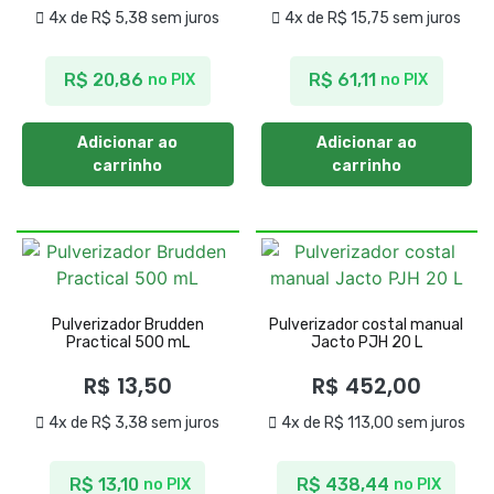
4x de
R$
5,38
sem juros
4x de
R$
15,75
sem juros
R$
20,86
R$
61,11
no PIX
no PIX
Adicionar ao
Adicionar ao
carrinho
carrinho
Pulverizador Brudden
Pulverizador costal manual
Practical 500 mL
Jacto PJH 20 L
R$
13,50
R$
452,00
4x de
R$
3,38
sem juros
4x de
R$
113,00
sem juros
R$
13,10
R$
438,44
no PIX
no PIX