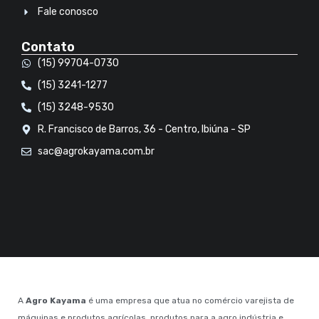
Fale conosco
Contato
(15) 99704-0730
(15) 3241-1277
(15) 3248-9530
R. Francisco de Barros, 36 - Centro, Ibiúna - SP
sac@agrokayama.com.br
A
Agro Kayama
é uma empresa que atua no comércio varejista de
máquinas e produtos agrícolas, produtos para a agro indústria e