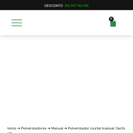
DESCONTO
3% OFF NO PIX
0
Início
➔
Pulverizadores
➔
Manual
➔ Pulverizador costal manual Jacto