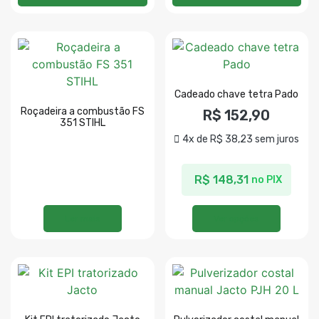
Cadeado chave tetra Pado
Roçadeira a combustão FS
R$
152,90
351 STIHL
4x de
R$
38,23
sem juros
R$
148,31
no PIX
Ler mais
Ver opções