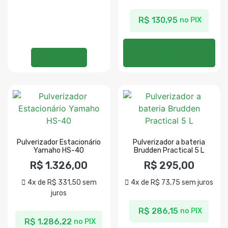
R$
130,95
no PIX
Adicionar ao
Ler mais
carrinho
Pulverizador Estacionário
Pulverizador a bateria
Yamaho HS-40
Brudden Practical 5 L
R$
1.326,00
R$
295,00
4x de
R$
331,50
sem
4x de
R$
73,75
sem juros
juros
R$
286,15
no PIX
R$
1.286,22
no PIX