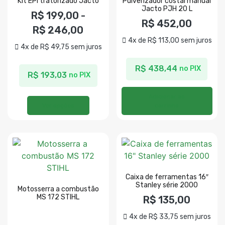
Kit EPI tratorizado Jacto
Pulverizador costal manual
Jacto PJH 20 L
R$
199,00
-
R$
452,00
R$
246,00
4x de
R$
113,00
sem juros
4x de
R$
49,75
sem juros
R$
438,44
no PIX
R$
193,03
no PIX
Adicionar ao
Ver opções
carrinho
Caixa de ferramentas 16″
Stanley série 2000
Motosserra a combustão
MS 172 STIHL
R$
135,00
4x de
R$
33,75
sem juros