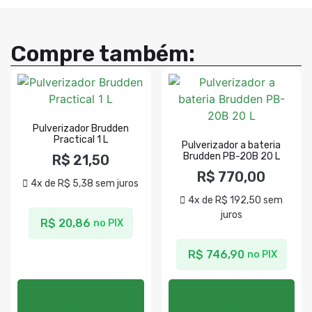
Compre também:
Pulverizador Brudden
Practical 1 L
Pulverizador a bateria
Brudden PB-20B 20 L
R$
21,50
R$
770,00
4x de
R$
5,38
sem juros
4x de
R$
192,50
sem
juros
R$
20,86
no PIX
R$
746,90
no PIX
Adicionar ao
Adicionar ao
carrinho
carrinho