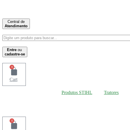
Ir
para
o
conteúdo
Central de
Atendimento
Entre
ou
cadastre-se
0
Cart
Produtos STIHL
Tratores
0