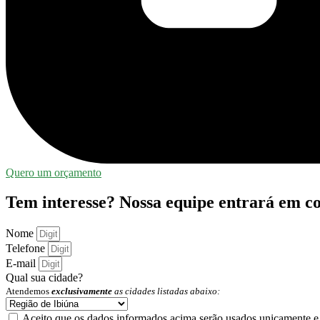
Quero um orçamento
Tem interesse? Nossa equipe entrará em co
Nome
Telefone
E-mail
Qual sua cidade?
Atendemos
exclusivamente
as cidades listadas abaixo:
Aceito que os dados informados acima serão usados unicamente e 