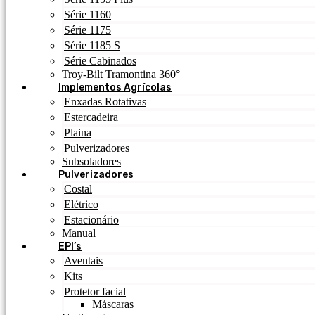
Série 1160
Série 1175
Série 1185 S
Série Cabinados
Troy-Bilt Tramontina 360°
Implementos Agrícolas
Enxadas Rotativas
Estercadeira
Plaina
Pulverizadores
Subsoladores
Pulverizadores
Costal
Elétrico
Estacionário
Manual
EPI’s
Aventais
Kits
Protetor facial
Máscaras