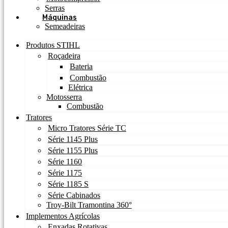
Serras
Máquinas
Semeadeiras
Produtos STIHL
Roçadeira
Bateria
Combustão
Elétrica
Motosserra
Combustão
Tratores
Micro Tratores Série TC
Série 1145 Plus
Série 1155 Plus
Série 1160
Série 1175
Série 1185 S
Série Cabinados
Troy-Bilt Tramontina 360°
Implementos Agrícolas
Enxadas Rotativas