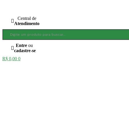
Ir
para
o
Central de
conteúdo
Atendimento
Entre
ou
cadastre-se
R$
0,00
0