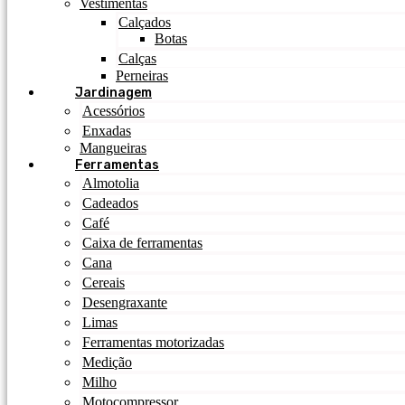
Vestimentas
Calçados
Botas
Calças
Perneiras
Jardinagem
Acessórios
Enxadas
Mangueiras
Ferramentas
Almotolia
Cadeados
Café
Caixa de ferramentas
Cana
Cereais
Desengraxante
Limas
Ferramentas motorizadas
Medição
Milho
Motocompressor