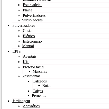
Estercadeira
Plaina
Pulverizadores
Subsoladores
Pulverizadores
Costal
Elétrico
Estacionário
Manual
EPI’s
Aventais
Kits
Protetor facial
Máscaras
Vestimentas
Calçados
Botas
Calças
Perneiras
Jardinagem
Acessórios