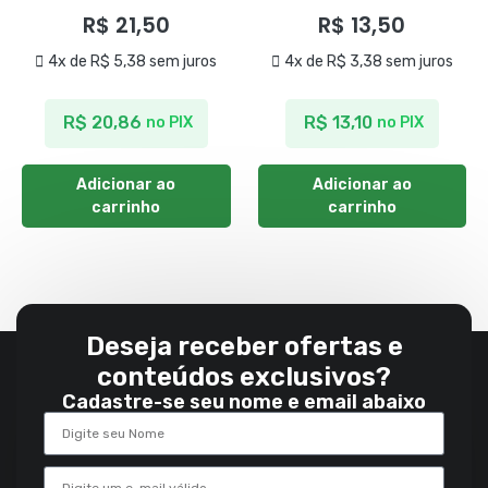
R$
21,50
R$
13,50
4x de
R$
5,38
sem juros
4x de
R$
3,38
sem juros
R$
20,86
R$
13,10
no PIX
no PIX
Adicionar ao
Adicionar ao
carrinho
carrinho
Deseja receber ofertas e
conteúdos exclusivos?
Cadastre-se seu nome e email abaixo