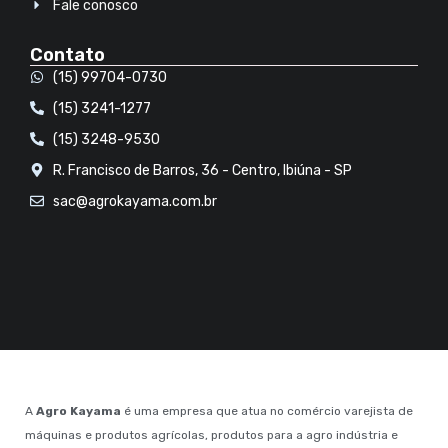
Fale conosco
Contato
(15) 99704-0730
(15) 3241-1277
(15) 3248-9530
R. Francisco de Barros, 36 - Centro, Ibiúna - SP
sac@agrokayama.com.br
A
Agro Kayama
é uma empresa que atua no comércio varejista de
máquinas e produtos agrícolas, produtos para a agro indústria e