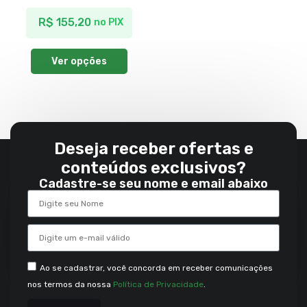
R$
155,20
no PIX
Ver opções
Deseja receber ofertas e
conteúdos exclusivos?
Cadastre-se seu nome e email abaixo
Ao se cadastrar, você concorda em receber comunicações
nos termos da nossa
Política de Privacidade
.