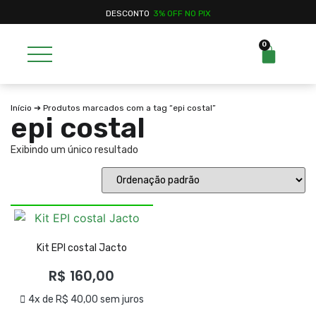
DESCONTO
3% OFF NO PIX
0
Início
➔ Produtos marcados com a tag “epi costal”
epi costal
Exibindo um único resultado
Kit EPI costal Jacto
R$
160,00
4x de
R$
40,00
sem juros