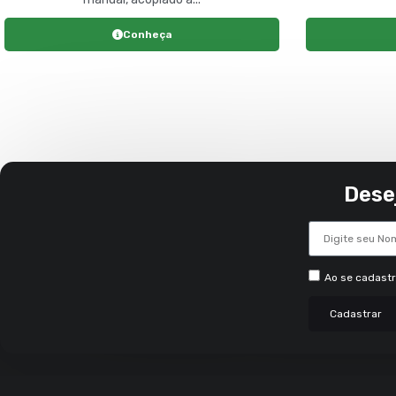
Conheça
Dese
Ao se cadast
Cadastrar