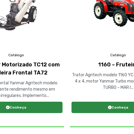
Catálogo
Catálogo
r Motorizado TC12 com
1160 – Frutei
eira Frontal TA72
Trator Agritech modelo 1160 YC 
4 x 4, motor Yanmar Turbo m
ontal Yanmar Agritech modelo
TURBO – MAR I...
lente rendimento mesmo em
irregulares. Implemento...
Conheça
Conheça