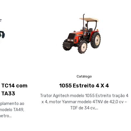
Catálogo
o TC14 com
1055 Estreito 4 X 4
r TA33
Trator Agritech modelo 1055 Estreito tração 4
x 4, motor Yanmar modelo 4TNV de 42,0 cv –
oplamento ao
TDF de 34 cv,...
modelo TA49,
etro...