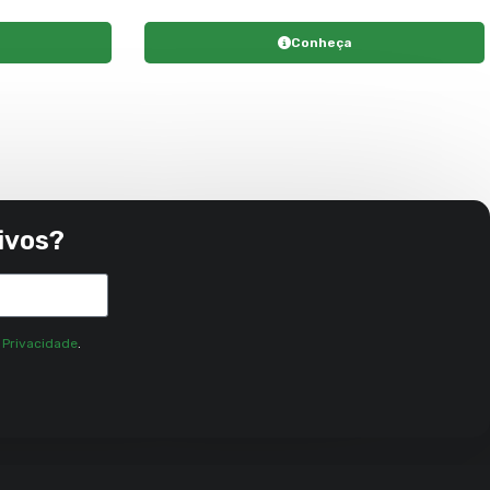
Conheça
ivos?
e Privacidade
.