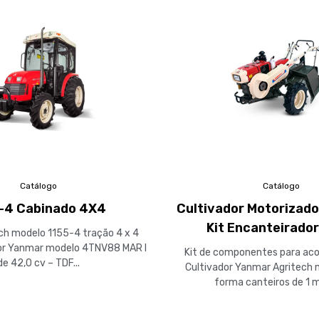
Catálogo
Catálogo
-4 Cabinado 4X4
Cultivador Motorizad
Kit Encanteirado
ch modelo 1155-4 tração 4 x 4
or Yanmar modelo 4TNV88 MAR I
Kit de componentes para ac
de 42,0 cv – TDF...
Cultivador Yanmar Agritech 
forma canteiros de 1 m