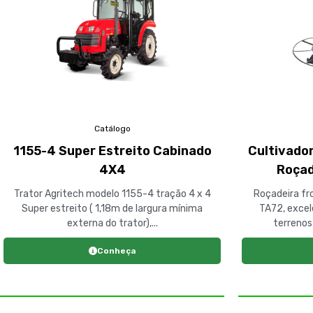
Catálogo
1155-4 Super Estreito Cabinado
Cultivado
4X4
Roçad
Trator Agritech modelo 1155-4 tração 4 x 4
Roçadeira fr
Super estreito ( 1,18m de largura mínima
TA72, exce
externa do trator),...
terrenos 
Conheça