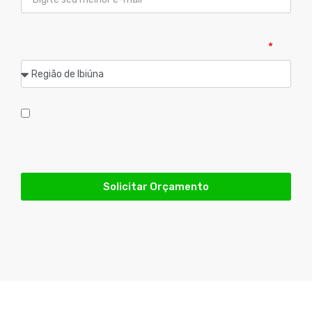
Qual sua cidade?
Atendemos
exclusivamente
as cidades listadas abaixo:
Aceito que os dados informados acima serão usados
unicamente e exclusivamente para atender minha
solicitação de orçamento do produto acima
Solicitar Orçamento