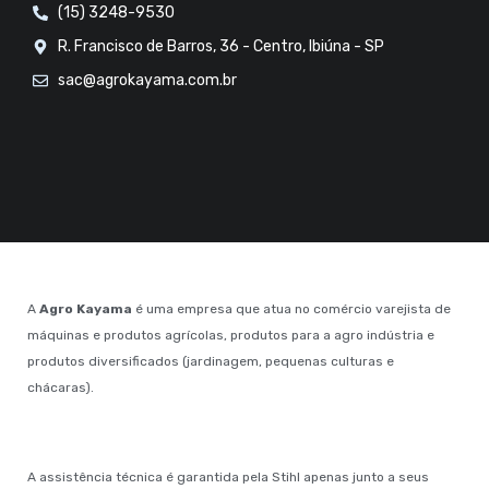
(15) 3248-9530
R. Francisco de Barros, 36 - Centro, Ibiúna - SP
sac@agrokayama.com.br
A
Agro Kayama
é uma empresa que atua no comércio varejista de
máquinas e produtos agrícolas, produtos para a agro indústria e
produtos diversificados (jardinagem, pequenas culturas e
chácaras).
A assistência técnica é garantida pela Stihl apenas junto a seus