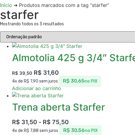
Início
➔ Produtos marcados com a tag “starfer”
starfer
Mostrando todos os 3 resultados
Almotolia 425 g 3/4″ Starf
R$
31,60
R$
39,50
R$
30,65
4x de
R$
7,90
sem juros
no PIX
Adicionar ao carrinho
Trena aberta Starfer
R$
31,50
-
R$
75,50
R$
30,56
4x de
R$
7,88
sem juros
no PIX