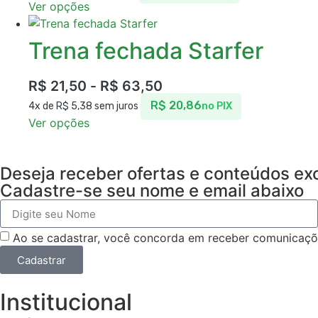
Ver opções
Trena fechada Starfer
R$
21,50
-
R$
63,50
R$
20,86
4x de
R$
5,38
sem juros
no PIX
Ver opções
Deseja receber ofertas e conteúdos ex
Cadastre-se seu nome e email abaixo
Ao se cadastrar, você concorda em receber comunicaç
Cadastrar
Institucional