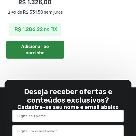
R$
1.326,00
4x de
R$
331,50
sem juros
R$
1.286,22
no PIX
Adicionar ao
carrinho
Deseja receber ofertas e
conteúdos exclusivos?
Cadastre-se seu nome e email abaixo