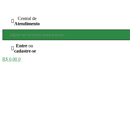
Ir
para
o
Central de
conteúdo
Atendimento
Entre
ou
cadastre-se
R$
0,00
0