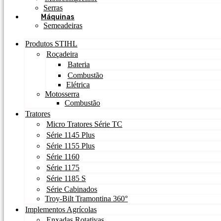
Serras
Máquinas
Semeadeiras
Produtos STIHL
Roçadeira
Bateria
Combustão
Elétrica
Motosserra
Combustão
Tratores
Micro Tratores Série TC
Série 1145 Plus
Série 1155 Plus
Série 1160
Série 1175
Série 1185 S
Série Cabinados
Troy-Bilt Tramontina 360°
Implementos Agrícolas
Enxadas Rotativas