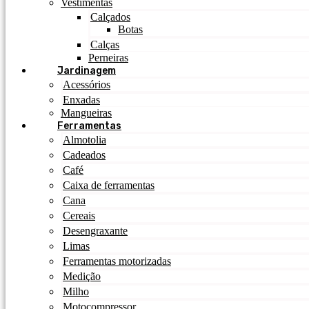
Vestimentas
Calçados
Botas
Calças
Perneiras
Jardinagem
Acessórios
Enxadas
Mangueiras
Ferramentas
Almotolia
Cadeados
Café
Caixa de ferramentas
Cana
Cereais
Desengraxante
Limas
Ferramentas motorizadas
Medição
Milho
Motocompressor