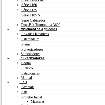
Série 1160
Série 1175
Série 1185 S
Série Cabinados
Troy-Bilt Tramontina 360°
Implementos Agrícolas
Enxadas Rotativas
Estercadeira
Plaina
Pulverizadores
Subsoladores
Pulverizadores
Costal
Elétrico
Estacionário
Manual
EPI’s
Aventais
Kits
Protetor facial
Máscaras