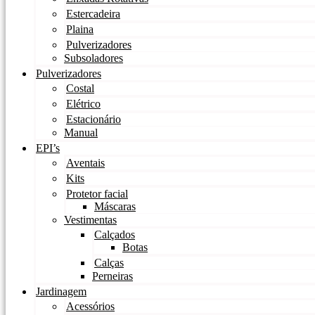
Estercadeira
Plaina
Pulverizadores
Subsoladores
Pulverizadores
Costal
Elétrico
Estacionário
Manual
EPI’s
Aventais
Kits
Protetor facial
Máscaras
Vestimentas
Calçados
Botas
Calças
Perneiras
Jardinagem
Acessórios