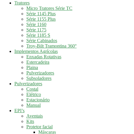
Tratores
Micro Tratores Série TC
Série 1145 Plus
Série 1155 Plus
Série 1160
Série 1175
Série 1185 S
Série Cabinados
Troy-Bilt Tramontina 360°
Implementos Agrícolas
Enxadas Rotativas
Estercadeira
Plaina
Pulverizadores
Subsoladores
Pulverizadores
Costal
Elétrico
Estacionário
Manual
EPI’s
Aventais
Kits
Protetor facial
Máscaras