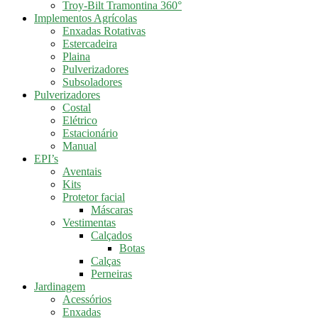
Troy-Bilt Tramontina 360°
Implementos Agrícolas
Enxadas Rotativas
Estercadeira
Plaina
Pulverizadores
Subsoladores
Pulverizadores
Costal
Elétrico
Estacionário
Manual
EPI’s
Aventais
Kits
Protetor facial
Máscaras
Vestimentas
Calçados
Botas
Calças
Perneiras
Jardinagem
Acessórios
Enxadas