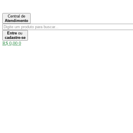
Ir
para
o
Central de
conteúdo
Atendimento
Entre
ou
cadastre-se
R$
0,00
0