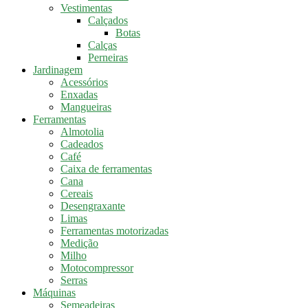
Vestimentas
Calçados
Botas
Calças
Perneiras
Jardinagem
Acessórios
Enxadas
Mangueiras
Ferramentas
Almotolia
Cadeados
Café
Caixa de ferramentas
Cana
Cereais
Desengraxante
Limas
Ferramentas motorizadas
Medição
Milho
Motocompressor
Serras
Máquinas
Semeadeiras