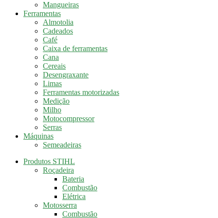
Mangueiras
Ferramentas
Almotolia
Cadeados
Café
Caixa de ferramentas
Cana
Cereais
Desengraxante
Limas
Ferramentas motorizadas
Medição
Milho
Motocompressor
Serras
Máquinas
Semeadeiras
Produtos STIHL
Roçadeira
Bateria
Combustão
Elétrica
Motosserra
Combustão