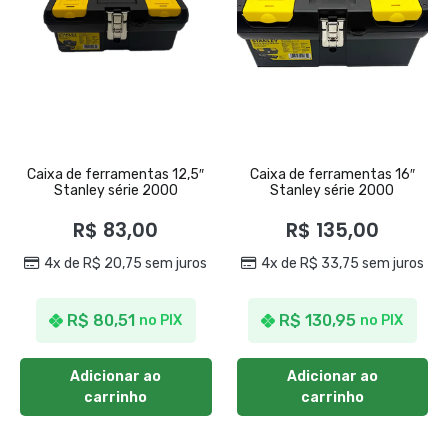
Caixa de ferramentas 12,5″
Caixa de ferramentas 16″
Stanley série 2000
Stanley série 2000
R$
83,00
R$
135,00
4x de
R$
20,75
sem juros
4x de
R$
33,75
sem juros
R$
80,51
R$
130,95
no PIX
no PIX
Adicionar ao
Adicionar ao
carrinho
carrinho