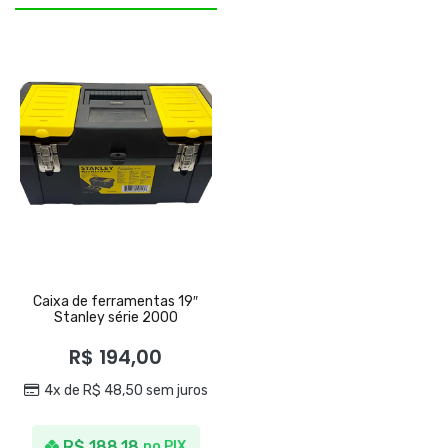
Caixa de ferramentas 19″
Stanley série 2000
R$
194,00
4x de
R$
48,50
sem juros
R$
188,18
no PIX