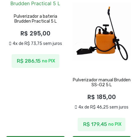
Pulverizador a bateria
Brudden Practical 5 L
R$
295,00
4x de
R$
73,75
sem juros
R$
286,15
no PIX
Pulverizador manual Brudden
SS-G2 5 L
R$
185,00
4x de
R$
46,25
sem juros
R$
179,45
no PIX