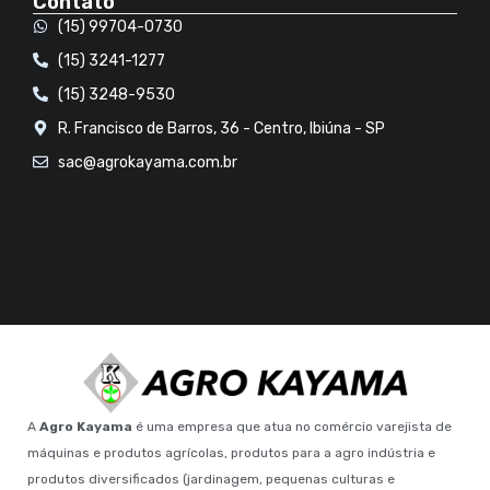
Contato
(15) 99704-0730
(15) 3241-1277
(15) 3248-9530
R. Francisco de Barros, 36 - Centro, Ibiúna - SP
sac@agrokayama.com.br
A
Agro Kayama
é uma empresa que atua no comércio varejista de
máquinas e produtos agrícolas, produtos para a agro indústria e
produtos diversificados (jardinagem, pequenas culturas e